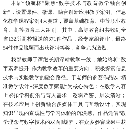
本届
“领航杯”聚焦“数字技术与教育教学融合创
新”，设置课件、微课、融合创新应用教学案例、信息
化教学课程案例
4
大赛道，覆盖基础教育、中等职业教
育、高等教育三大组别。其中，高等教育组共收到全
省
132
所高校报送的
371
件作品，经专家组评审，最终
54
件作品脱颖而出获评特等奖，竞争尤为激烈。
我部教师于谭继长期深耕教学一线，她始终将
“数
字素养提升”作为教学改革的重要方向，积极探索信息
技术与实验教学的融合路径。于老师的参赛作品以“精
准教学设计
+
深度数字赋能”为核心特色：在教学内容
上紧扣学科前沿与育人需求，逻辑严密、层次清晰；
在技术应用上创新融合多媒体工具与互动设计，实现
知识呈现的直观性与学习体验的沉浸感。作品凭借“教
学理念与数字技术的双向赋能”，在众多参赛成果中获